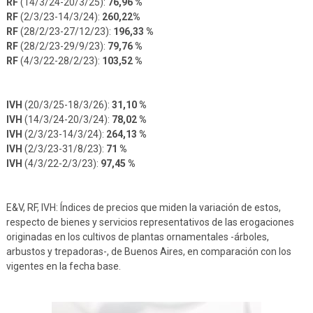
RF
(14/3/24-20/3/25):
76,96 %
RF
(2/3/23-14/3/24):
260,22%
RF
(28/2/23-27/12/23):
196,33 %
RF
(28/2/23-29/9/23):
79,76 %
RF
(4/3/22-28/2/23):
103,52 %
IVH
(20/3/25-18/3/26):
31,10 %
IVH
(14/3/24-20/3/24):
78,02 %
IVH
(2/3/23-14/3/24):
264,13 %
IVH
(2/3/23-31/8/23):
71 %
IVH
(4/3/22-2/3/23):
97,45 %
E&V, RF, IVH: Índices de precios que miden la variación de estos,
respecto de bienes y servicios representativos de las erogaciones
originadas en los cultivos de plantas ornamentales -árboles,
arbustos y trepadoras-, de Buenos Aires, en comparación con los
vigentes en la fecha base.