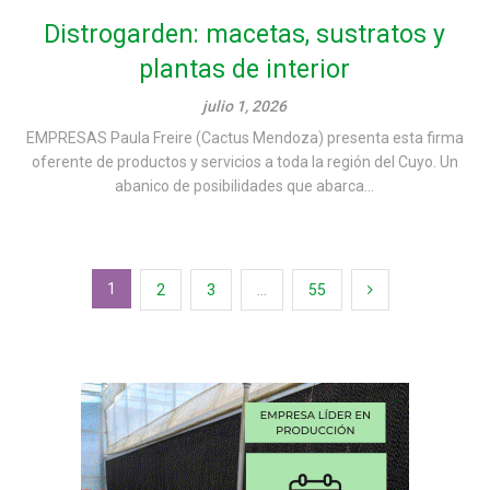
Distrogarden: macetas, sustratos y
plantas de interior
julio 1, 2026
EMPRESAS Paula Freire (Cactus Mendoza) presenta esta firma
oferente de productos y servicios a toda la región del Cuyo. Un
abanico de posibilidades que abarca...
Paginación
1
2
3
…
55
de
entradas