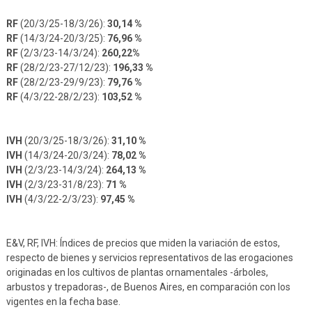
RF
(20/3/25-18/3/26):
30,14 %
RF
(14/3/24-20/3/25):
76,96 %
RF
(2/3/23-14/3/24):
260,22%
RF
(28/2/23-27/12/23):
196,33 %
RF
(28/2/23-29/9/23):
79,76 %
RF
(4/3/22-28/2/23):
103,52 %
IVH
(20/3/25-18/3/26):
31,10 %
IVH
(14/3/24-20/3/24):
78,02 %
IVH
(2/3/23-14/3/24):
264,13 %
IVH
(2/3/23-31/8/23):
71 %
IVH
(4/3/22-2/3/23):
97,45 %
E&V, RF, IVH: Índices de precios que miden la variación de estos,
respecto de bienes y servicios representativos de las erogaciones
originadas en los cultivos de plantas ornamentales -árboles,
arbustos y trepadoras-, de Buenos Aires, en comparación con los
vigentes en la fecha base.