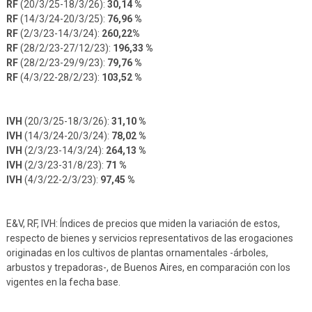
RF
(20/3/25-18/3/26):
30,14 %
RF
(14/3/24-20/3/25):
76,96 %
RF
(2/3/23-14/3/24):
260,22%
RF
(28/2/23-27/12/23):
196,33 %
RF
(28/2/23-29/9/23):
79,76 %
RF
(4/3/22-28/2/23):
103,52 %
IVH
(20/3/25-18/3/26):
31,10 %
IVH
(14/3/24-20/3/24):
78,02 %
IVH
(2/3/23-14/3/24):
264,13 %
IVH
(2/3/23-31/8/23):
71 %
IVH
(4/3/22-2/3/23):
97,45 %
E&V, RF, IVH: Índices de precios que miden la variación de estos,
respecto de bienes y servicios representativos de las erogaciones
originadas en los cultivos de plantas ornamentales -árboles,
arbustos y trepadoras-, de Buenos Aires, en comparación con los
vigentes en la fecha base.