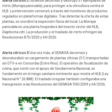
Alerta cítricos
El SENASA decomisó y destruyó 51 ejemplares de
mirto (
Murraya paniculata
), para proteger a la citricultura contra el
HLB. La intervención comenzó a través del monitoreo de productos
regulados en plataformas digitales. Tras detectar la oferta de estas
plantas, se coordinó la inspección física del local. La
Murraya
paniculata
es una planta hospedera del insecto vector del HLB,
Diaphorina citri
. La producción y el traslado de mirto infringen las
Resoluciones 875/2020 y 64/2026.
Alerta cítricos II
Una vez más, el SENASA decomisó y
desnaturalizó un cargamento de plantas cítricas (51) transportadas
sin DTV-e en Concordia (Entre Ríos). El operativo de fiscalización de
rutina, que contó con el apoyo de Gendarmería Nacional, se
fundamentó en el riesgo sanitario inminente que reviste el HLB (Ley
Nacional N.° 26.888). El traslado irregular también configuraba una
transgresión a las Resoluciones del SENASA 930/2009 y 64/2026.