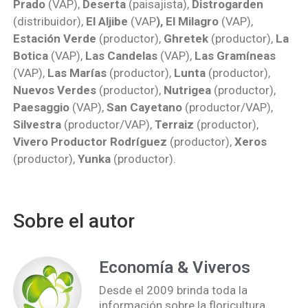
Prado
(VAP),
Deserta
(paisajista),
Distrogarden
(distribuidor),
El Aljibe
(VAP
), El Milagro
(VAP),
Estación Verde
(productor),
Ghretek
(productor),
La
Botica
(VAP),
Las Candelas
(VAP),
Las Gramíneas
(VAP),
Las Marías
(productor),
Lunta
(productor),
Nuevos Verdes
(productor),
Nutrigea
(productor),
Paesaggio
(VAP),
San Cayetano
(productor/VAP),
Silvestra
(productor/VAP),
Terraiz
(productor),
Vivero Productor Rodríguez
(productor),
Xeros
(productor),
Yunka
(productor).
Sobre el autor
Economía & Viveros
Desde el 2009 brinda toda la
información sobre la floricultura