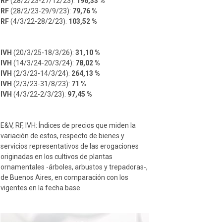
RF
(28/2/23-27/12/23):
196,33 %
RF
(28/2/23-29/9/23):
79,76 %
RF
(4/3/22-28/2/23):
103,52 %
IVH
(20/3/25-18/3/26):
31,10 %
IVH
(14/3/24-20/3/24):
78,02 %
IVH
(2/3/23-14/3/24):
264,13 %
IVH
(2/3/23-31/8/23):
71 %
IVH
(4/3/22-2/3/23):
97,45 %
E&V, RF, IVH: Índices de precios que miden la
variación de estos, respecto de bienes y
servicios representativos de las erogaciones
originadas en los cultivos de plantas
ornamentales -árboles, arbustos y trepadoras-,
de Buenos Aires, en comparación con los
vigentes en la fecha base.