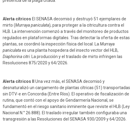
presencia de la plaga citada.
Alerta cítricos
El SENASA decomisó y destruyó 51 ejemplares de
mirto (
Murraya paniculata
), para proteger a la citricultura contra el
HLB. La intervención comenzó a través del monitoreo de productos
regulados en plataformas digitales. Tras detectar la oferta de estas
plantas, se coordinó la inspección física del local. La
Murraya
paniculata
es una planta hospedera del insecto vector del HLB,
Diaphorina citri
. La producción y el traslado de mirto infringen las
Resoluciones 875/2020 y 64/2026.
Alerta cítricos II
Una vez más, el SENASA decomisó y
desnaturalizó un cargamento de plantas cítricas (51) transportadas
sin DTV-e en Concordia (Entre Ríos). El operativo de fiscalización de
rutina, que contó con el apoyo de Gendarmería Nacional, se
fundamentó en el riesgo sanitario inminente que reviste el HLB (Ley
Nacional N.° 26.888). El traslado irregular también configuraba una
transgresión a las Resoluciones del SENASA 930/2009 y 64/2026.