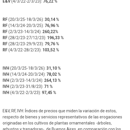
E&V
(4/3/22-2/3/23):
76,22 %
RF
(20/3/25-18/3/26):
30,14 %
RF
(14/3/24-20/3/25):
76,96 %
RF
(2/3/23-14/3/24):
260,22%
RF
(28/2/23-27/12/23):
196,33 %
RF
(28/2/23-29/9/23):
79,76 %
RF
(4/3/22-28/2/23):
103,52 %
IVH
(20/3/25-18/3/26):
31,10 %
IVH
(14/3/24-20/3/24):
78,02 %
IVH
(2/3/23-14/3/24):
264,13 %
IVH
(2/3/23-31/8/23):
71 %
IVH
(4/3/22-2/3/23):
97,45 %
E&V, RF, IVH: Índices de precios que miden la variación de estos,
respecto de bienes y servicios representativos de las erogaciones
originadas en los cultivos de plantas ornamentales -árboles,
arbustos y trepadoras-, de Buenos Aires, en comparación con los