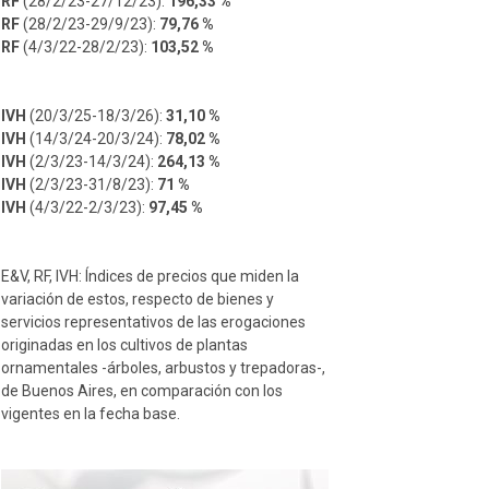
RF
(28/2/23-27/12/23):
196,33 %
RF
(28/2/23-29/9/23):
79,76 %
RF
(4/3/22-28/2/23):
103,52 %
IVH
(20/3/25-18/3/26):
31,10 %
IVH
(14/3/24-20/3/24):
78,02 %
IVH
(2/3/23-14/3/24):
264,13 %
IVH
(2/3/23-31/8/23):
71 %
IVH
(4/3/22-2/3/23):
97,45 %
E&V, RF, IVH: Índices de precios que miden la
variación de estos, respecto de bienes y
servicios representativos de las erogaciones
originadas en los cultivos de plantas
ornamentales -árboles, arbustos y trepadoras-,
de Buenos Aires, en comparación con los
vigentes en la fecha base.