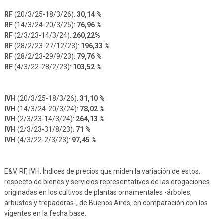
RF
(20/3/25-18/3/26):
30,14 %
RF
(14/3/24-20/3/25):
76,96 %
RF
(2/3/23-14/3/24):
260,22%
RF
(28/2/23-27/12/23):
196,33 %
RF
(28/2/23-29/9/23):
79,76 %
RF
(4/3/22-28/2/23):
103,52 %
IVH
(20/3/25-18/3/26):
31,10 %
IVH
(14/3/24-20/3/24):
78,02 %
IVH
(2/3/23-14/3/24):
264,13 %
IVH
(2/3/23-31/8/23):
71 %
IVH
(4/3/22-2/3/23):
97,45 %
E&V, RF, IVH: Índices de precios que miden la variación de estos,
respecto de bienes y servicios representativos de las erogaciones
originadas en los cultivos de plantas ornamentales -árboles,
arbustos y trepadoras-, de Buenos Aires, en comparación con los
vigentes en la fecha base.